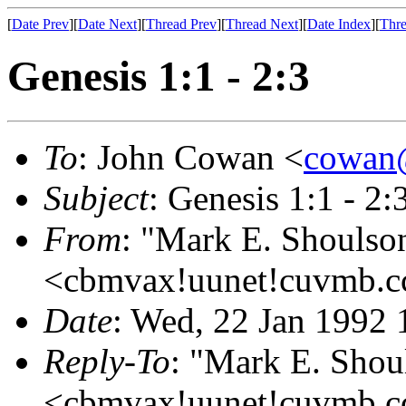
[
Date Prev
][
Date Next
][
Thread Prev
][
Thread Next
][
Date Index
][
Thre
Genesis 1:1 - 2:3
To
: John Cowan <
cowan@
Subject
: Genesis 1:1 - 2:
From
: "Mark E. Shoulso
<cbmvax!uunet!cuvmb.cc
Date
: Wed, 22 Jan 1992
Reply-To
: "Mark E. Shou
<cbmvax!uunet!cuvmb.cc